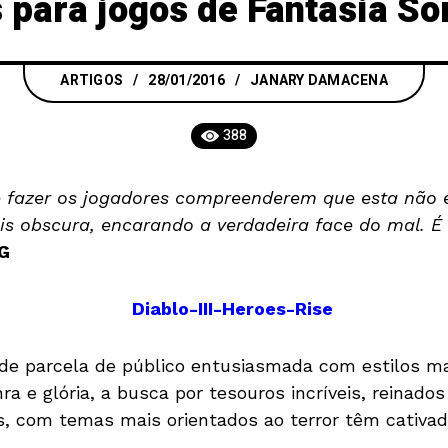
 para jogos de Fantasia S
ARTIGOS
28/01/2016
JANARY DAMACENA
388
e fazer os jogadores compreenderem que esta não 
s obscura, encarando a verdadeira face do mal. É
PG
de parcela de público entusiasmada com estilos ma
a e glória, a busca por tesouros incríveis, reinados
s, com temas mais orientados ao terror têm cativa