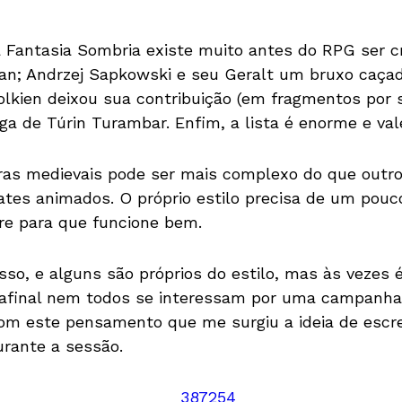
Fantasia Sombria existe muito antes do RPG ser cr
an; Andrzej Sapkowski e seu Geralt um bruxo caça
olkien deixou sua contribuição (em fragmentos por 
ga de Túrin Turambar. Enfim, a lista é enorme e val
turas medievais pode ser mais complexo do que out
tes animados. O próprio estilo precisa de um pouc
re para que funcione bem.
isso, e alguns são próprios do estilo, mas às vezes
 afinal nem todos se interessam por uma campanha i
 com este pensamento que me surgiu a ideia de escr
urante a sessão.