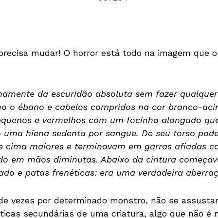
precisa mudar! O horror está todo na imagem que o
inamente da escuridão absoluta sem fazer qualquer 
 o ébano e cabelos compridos na cor branco-acinz
equenos e vermelhos com um focinho alongado que 
 uma hiena sedenta por sangue. De seu torso po
de cima maiores e terminavam em garras afiadas c
ando em mãos diminutas. Abaixo da cintura começa
ado e patas frenéticas: era uma verdadeira aberraç
de vezes por determinado monstro, não se assust
icas secundárias de uma criatura, algo que não é 