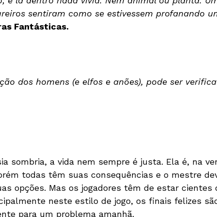
; e lá dentro nada vivia. Nem animal ou planta. 
tureiros sentiram como se estivessem profanando 
ras Fantásticas.
ão dos homens (e elfos e anões), pode ser verific
 sombria, a vida nem sempre é justa. Ela é, na ver
rém todas têm suas consequências e o mestre deve
as opções. Mas os jogadores têm de estar cientes
cipalmente neste estilo de jogo, os finais felizes s
mente para um problema amanhã.