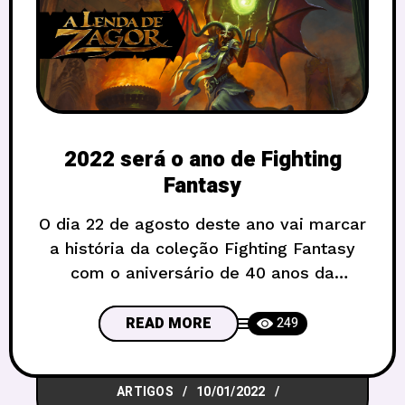
2022 será o ano de Fighting
Fantasy
O dia 22 de agosto deste ano vai marcar
a história da coleção Fighting Fantasy
com o aniversário de 40 anos da
primeira publicação do livro de estreia:
O Feiticeiro da Montanha de Fogo. O livro
READ MORE
249
saiu na Inglaterra em dessa mesma
data, mas em 1982 pela editora Puffin
ARTIGOS
10/01/2022
Books, e até hoje são lançados