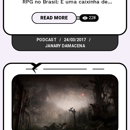
RPG no Brasil: É uma caixinha de
surpresas! Sim, e por quê? A menos que
você não tenha contato com jogadores,
READ MORE
228
empresas ou comunidades de jogos
pelas redes sociais, com certeza ficou
PODCAST
24/03/2017
sabendo da grande treta que está
JANARY DAMACENA
rolando desde o começo desta semana.