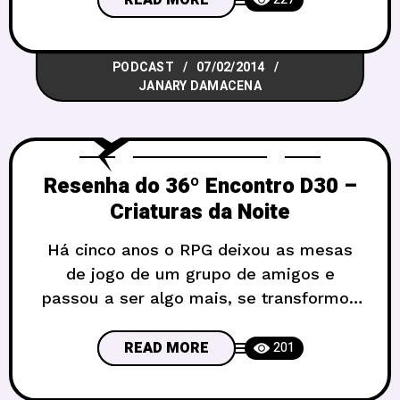
que nesta edição do Podcast D30,
vamos nos debruçar sobre o tema e
PODCAST
07/02/2014
falar sobre os diversos assuntos que
JANARY DAMACENA
rodeiam um
Resenha do 36º Encontro D30 –
Criaturas da Noite
Há cinco anos o RPG deixou as mesas
de jogo de um grupo de amigos e
passou a ser algo mais, se transformou
em uma missão, um compromisso:
expandir as fronteiras do RPG em
READ MORE
201
Brasília, possibilitando uma interação
maior entre mestres e jogadores dos