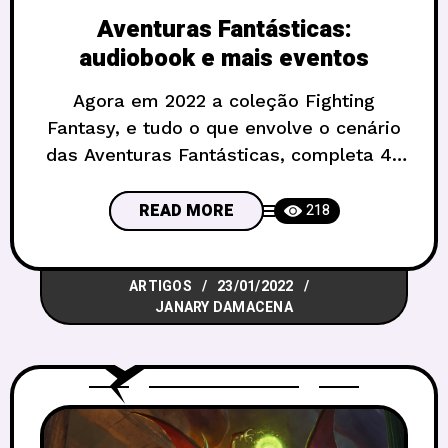
Aventuras Fantásticas:
audiobook e mais eventos
Agora em 2022 a coleção Fighting
Fantasy, e tudo o que envolve o cenário
das Aventuras Fantásticas, completa 40
anos com a publicação do livro de
estreia – O Feiticeiro da Montanha de
READ MORE
218
Fogo, em agosto de 1982. E para
comemorar essa marca incrível no
ARTIGOS
23/01/2022
mundo do RPG, os autores Sir Ian
JANARY DAMACENA
Livingstone e Steve