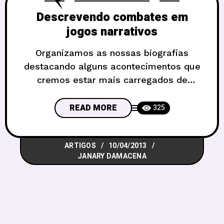
Descrevendo combates em
jogos narrativos
Organizamos as nossas biografias
destacando alguns acontecimentos que
cremos estar mais carregados de
significações e que pontuam a nossa
história pessoal, nos vincula ao passado,
READ MORE
325
dá continuidade ao presente e nos
remete ao futuro. Quando narramos
ARTIGOS
10/04/2013
algo, estamos construindo nossa moral,
JANARY DAMACENA
nossos mitos pessoais e coletivos,
estamos dando sentido à vida. (Trecho
da introdução do