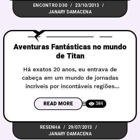
ENCONTRO D30
23/10/2013
cantos mais longínquos do Distrito
JANARY DAMACENA
Federal. E assim surgiu o D30
Aventuras Fantásticas no mundo
de Titan
Há exatos 20 anos, eu entrava de
cabeça em um mundo de jornadas
incríveis por incontáveis regiões
perigosas e selvagens, em busca de
glória e fortuna. Lugares como as
READ MORE
384
Cavernas da Feiticeira da Neve, a cidade
perdida de Vatus no Deserto dos
RESENHA
29/07/2013
Crânios, pelas disputas do título de
JANARY DAMACENA
“pirata-rei” nos Mares de Sangue,