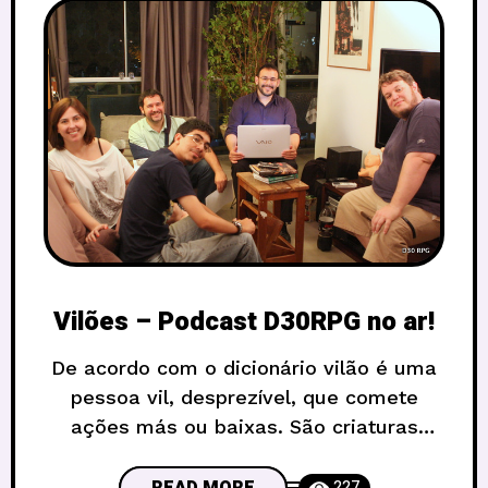
Vilões – Podcast D30RPG no ar!
De acordo com o dicionário vilão é uma
pessoa vil, desprezível, que comete
ações más ou baixas. São criaturas
(seres ou como você preferir chamar)
comuns nas mesas de RPG e é por isso
READ MORE
227