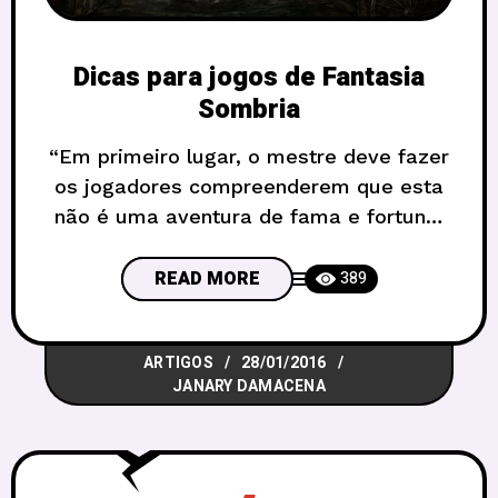
Dicas para jogos de Fantasia
Sombria
“Em primeiro lugar, o mestre deve fazer
os jogadores compreenderem que esta
não é uma aventura de fama e fortuna.
Épica sim, mas de uma forma mais
obscura, encarando a verdadeira face do
READ MORE
389
mal. É sobre uma jornada desesperada
de ir ao inferno e voltar” – Diablo II RPG
ARTIGOS
28/01/2016
A fantasia medieval sempre teve grande
JANARY DAMACENA