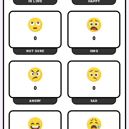
IN LOVE
HAPPY
0
0
NOT SURE
OMG
0
0
ANGRY
SAD