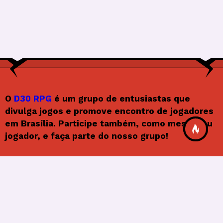
O
D30 RPG
é um grupo de entusiastas que
divulga jogos e promove encontro de jogadores
em Brasília. Participe também, como mestre ou
jogador, e faça parte do nosso grupo!
Siga o D30RPG
F
In
X
Y
F
a
st
o
e
© 2026
Frenify
, All Rights Reserved.
c
a
u
e