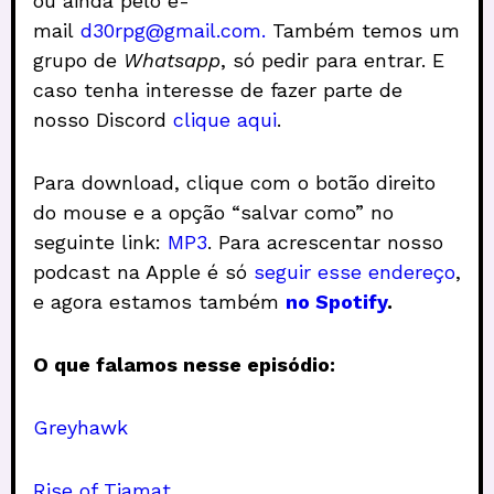
ou ainda pelo e-
mail
d30rpg@gmail.com.
Também temos um
grupo de
Whatsapp
, só pedir para entrar. E
caso tenha interesse de fazer parte de
nosso Discord
clique aqui
.
Para download, clique com o botão direito
do mouse e a opção “salvar como” no
seguinte link:
MP3
. Para acrescentar nosso
podcast na Apple é só
seguir esse endereço
,
e agora estamos também
no Spotify
.
O que falamos nesse episódio:
Greyhawk
Rise of Tiamat