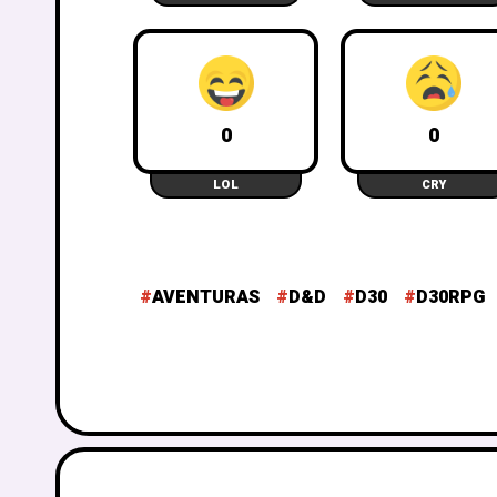
k
0
0
LOL
CRY
AVENTURAS
D&D
D30
D30RPG