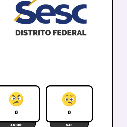
0
0
ANGRY
SAD