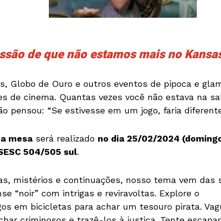
essão de que não estamos mais no Kansa
, Globo de Ouro e outros eventos de pipoca e glam
mes de cinema. Quantas vezes você não estava na sa
o pensou: “Se estivesse em um jogo, faria diferente
 a mesa
será realizado
no dia 25/02/2024 (domingo
SESC 504/505 sul
.
as, mistérios e continuações, nosso tema vem das 
e “noir” com intrigas e reviravoltas. Explore o
os em bicicletas para achar um tesouro pirata. Vag
ar criminosos e trazê-los à justiça. Tente escapar