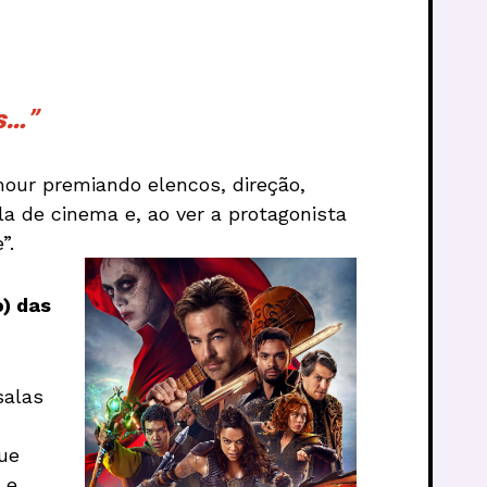
s…”
our premiando elencos, direção,
la de cinema e, ao ver a protagonista
”.
) das
salas
ue
 e