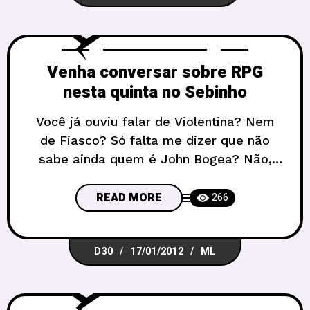
juro! Além do tema, vamos falar de tudo
o que
Venha conversar sobre RPG
nesta quinta no Sebinho
Você já ouviu falar de Violentina? Nem
de Fiasco? Só falta me dizer que não
sabe ainda quem é John Bogea? Não,
ele não é gringo, só mora longe, no
Pará… bom, caso não tenha a mínima
READ MORE
266
ideia do que estou falando, venha para o
Conversas sobre RPG e participe do
D30
17/01/2012
ML
nossa palestra/bate-papo sobre os