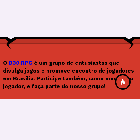
O
D30 RPG
é um grupo de entusiastas que
divulga jogos e promove encontro de jogadores
em Brasília. Participe também, como mestre ou
jogador, e faça parte do nosso grupo!
Siga o D30RPG
F
In
X
Y
F
a
st
o
e
© 2026
Frenify
, All Rights Reserved.
c
a
u
e