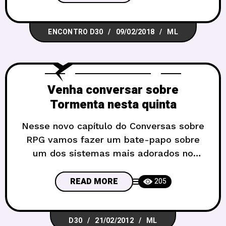
Elefante e da Arara, com o autor do livro
e do RPG, Christopher Kastensmidt
ENCONTRO D30
09/02/2018
ML
(assista ao vídeo dele aqui). No dia
24/02 teremos noite
Venha conversar sobre
Tormenta nesta quinta
Nesse novo capítulo do Conversas sobre
RPG vamos fazer um bate-papo sobre
um dos sistemas mais adorados no
Brasil, Tormenta RPG. Mais uma vez o
D30 estará na Livraria Sebinho, nesta
READ MORE
205
quinta-feira (23), às 19 horas, e você
está convidado para discutir com a
D30
21/02/2012
ML
gente! Novatos são super bem-vindos,