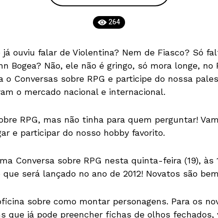
264
 já ouviu falar de Violentina? Nem de Fiasco? Só f
hn Bogea? Não, ele não é gringo, só mora longe, n
ra o Conversas sobre RPG e participe do nossa pale
ram o mercado nacional e internacional.
obre RPG, mas não tinha para quem perguntar! Vam
r e participar do nosso hobby favorito.
ma Conversa sobre RPG nesta quinta-feira (19), às 
o que será lançado no ano de 2012! Novatos são be
oficina sobre como montar personagens. Para os n
s que já pode preencher fichas de olhos fechados,