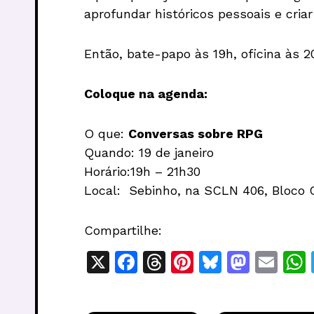
aprofundar históricos pessoais e cri
Então, bate-papo às 19h, oficina às
Coloque na agenda:
O que:
Conversas sobre RPG
Quando: 19 de janeiro
Horário:19h – 21h30
Local: Sebinho, na SCLN 406, Bloco C
Compartilhe:
X
F
T
Pi
Bl
M
E
a
h
n
u
a
m
c
re
te
e
st
ai