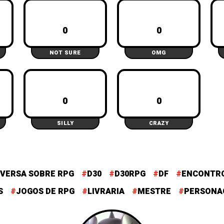
s
gr
e
A
a
0
0
p
m
NOT SURE
OMG
p
0
0
SILLY
CRAZY
VERSA SOBRE RPG
D30
D30RPG
DF
ENCONTR
S
JOGOS DE RPG
LIVRARIA
MESTRE
PERSONA