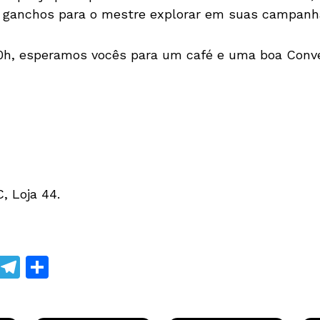
ar ganchos para o mestre explorar em suas campanh
 20h, esperamos vocês para um café e uma boa Conv
, Loja 44.
W
T
S
h
el
h
at
e
ar