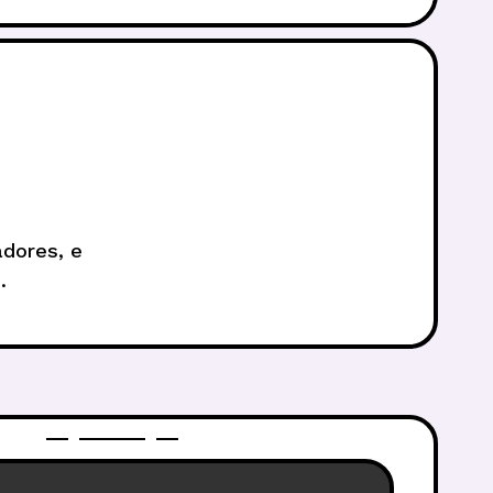
adores, e
.