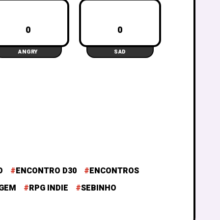
0
0
ANGRY
SAD
O
ENCONTRO D30
ENCONTROS
GEM
RPG INDIE
SEBINHO