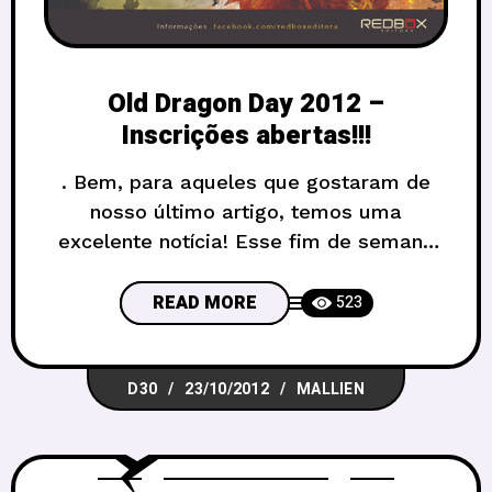
Old Dragon Day 2012 –
Inscrições abertas!!!
. Bem, para aqueles que gostaram de
nosso último artigo, temos uma
excelente notícia! Esse fim de semana
vai rolar em várias partes do Brasil o Old
Dragon Day. E, como não podia deixar de
READ MORE
523
ser, nós do grupo D30RPG juntamente
com a Orgutal Casa de Jogos,
D30
23/10/2012
MALLIEN
estaremos no dia 28/10, domingo, com
algumas mesas de jogo