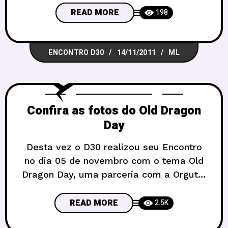
as novidades. Bem, foi muito divertido
READ MORE
198
jogar Old Dragon com o pessoal.
Acreditam que tinha gente que não
ENCONTRO D30
14/11/2011
ML
jogava D&D desde a 2a edição? Pois é, e
apesar de
Confira as fotos do Old Dragon
Day
Desta vez o D30 realizou seu Encontro
no dia 05 de novembro com o tema Old
Dragon Day, uma parceria com a Orgutal
e a Red Box. Foi um encontro ao ar livre,
na 205 norte, que reuniu bastante gente
READ MORE
2.5K
e contou com algumas atrações