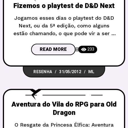
Fizemos o playtest de D&D Next
Jogamos esses dias o playtest do D&D
Next, ou da 5ª edição, como alguns
estão chamando, o que pode vir a ser a
nova edição do jogo preferido de muitos
de nós! E será que você vai gostar?
READ MORE
233
Bem, depende… Se você é um fã do
jogo, já deve estar excitado com toda a
RESENHA
31/05/2012
ML
discussão
Aventura do Vila do RPG para Old
Dragon
O Resgate da Princesa Élfica: Aventura