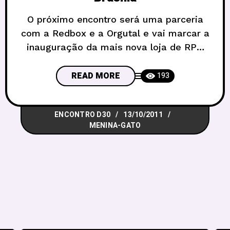
O próximo encontro será uma parceria
com a Redbox e a Orgutal e vai marcar a
inauguração da mais nova loja de RPG
de Brasília. Contará com a presença
do Mr. Pop, um dos escritores do RPG
READ MORE
193
Old Dragon, com vários sorteios de
brindes e surpresas, além de nossas
ENCONTRO D30
13/10/2011
tradicionalíssimas mesas de RPG e
MENINA-GATO
jogos. O D30