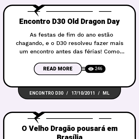
Encontro D30 Old Dragon Day
As festas de fim do ano estão
chagando, e o D30 resolveu fazer mais
um encontro antes das férias! Como
todos já sabem, será o Old Dragon Day
dia 05 de novembro, e vamos organizar
READ MORE
246
várias mesas do Velho Dragão para
quem quiser conhecer esse RPG simples
ENCONTRO D30
17/10/2011
ML
e muito divertido. O encontro dessa vez
O Velho Dragão pousará em
Brasília