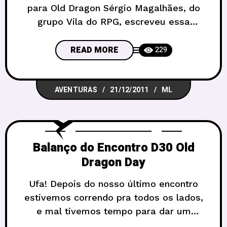
para Old Dragon Sérgio Magalhães, do
grupo Vila do RPG, escreveu essa
aventura genial para Old Dragon que
estamos compartilhando com vocês.
READ MORE
229
Embora seja escrita para o velho dragão,
ela pode facilmente ser adaptada para
AVENTURAS
21/12/2011
ML
seu jogo preferido, de D&D a Gurps,
passando por qualquer sistema de
fantasia. Os temas
Balanço do Encontro D30 Old
Dragon Day
Ufa! Depois do nosso último encontro
estivemos correndo pra todos os lados,
e mal tivemos tempo para dar um
retorno pro pessoal que segue pelo site