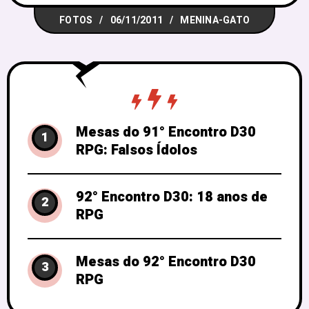
diferentes: demonstração de luta de
FOTOS
06/11/2011
MENINA-GATO
espadas, venda de livros novos
Mesas do 91° Encontro D30
1
RPG: Falsos Ídolos
92° Encontro D30: 18 anos de
2
RPG
Mesas do 92° Encontro D30
3
RPG