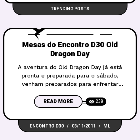
TRENDING POSTS
Mesas do Encontro D30 Old
Dragon Day
A aventura do Old Dragon Day já está
pronta e preparada para o sábado,
venham preparados para enfrentar
Kobolds adoradóres de poderes infernais
num clássico dungeon de armadilhas! O
READ MORE
238
Encontro D30 dessa vez será na Orgutal
Casa de Jogos, na CLN 205 Bloco A Loja
ENCONTRO D30
03/11/2011
ML
03. Os ingressos serão R$ 5, como de
costume, e