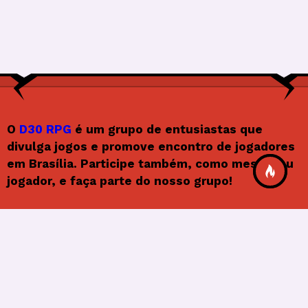
O
D30 RPG
é um grupo de entusiastas que
divulga jogos e promove encontro de jogadores
em Brasília. Participe também, como mestre ou
jogador, e faça parte do nosso grupo!
Siga o D30RPG
F
In
X
Y
F
a
st
o
e
© 2026
Frenify
, All Rights Reserved.
c
a
u
e
e
gr
T
d