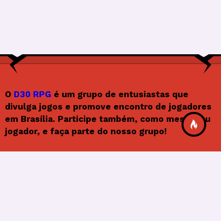
O
D30 RPG
é um grupo de entusiastas que
divulga jogos e promove encontro de jogadores
em Brasília. Participe também, como mestre ou
jogador, e faça parte do nosso grupo!
Siga o D30RPG
F
In
X
Y
F
a
st
o
e
© 2026
Frenify
, All Rights Reserved.
c
a
u
e
e
gr
T
d