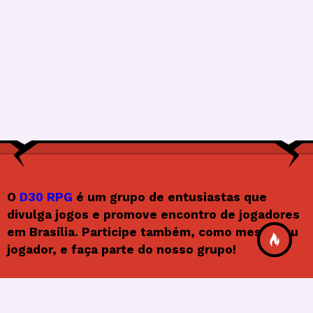
O
D30 RPG
é um grupo de entusiastas que
divulga jogos e promove encontro de jogadores
em Brasília. Participe também, como mestre ou
jogador, e faça parte do nosso grupo!
Siga o D30RPG
F
In
X
Y
F