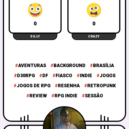
0
0
SILLY
CRAZY
AVENTURAS
BACKGROUND
BRASÍLIA
D30RPG
DF
FIASCO
INDIE
JOGOS
JOGOS DE RPG
RESENHA
RETROPUNK
REVIEW
RPG INDIE
SESSÃO