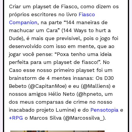
Criar um playset de Fiasco, como dizem os
próprios escritores no livro
Fiasco
Companion
, na parte “144 maneiras de
machucar um Cara” (144 Ways to hurt a
Dude), é mais que previsível, pois o jogo foi
desenvolvido com isso em mente, que ao
jogar você pense: “Poxa tenho uma ideia
perfeita para um playset de fiasco!”. No
Caso esse nosso primeiro playset foi um
brainstorm de 4 mentes insanas: Os D30
Bebeto (@CapitanMoe) e eu (@Malliens) e
nossos amigos Hélio Neto (@hpneto, um
dos meus comparsas de crime no nosso
inacabado projeto Lumine) e do
Pensotopia
e
+RPG
o Marcos Silva (@Marcossilva_).