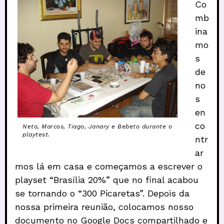
Co
mb
ina
mo
s
de
no
s
en
co
Neto, Marcos, Tiago, Janary e Bebeto durante o
playtest.
ntr
ar
mos lá em casa e começamos a escrever o
playset “Brasília 20%” que no final acabou
se tornando o “300 Picaretas”. Depois da
nossa primeira reunião, colocamos nosso
documento no Google Docs compartilhado e