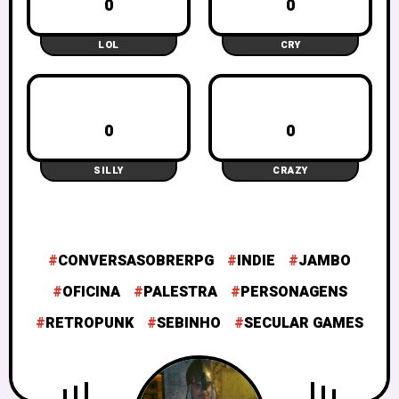
0
0
LOL
CRY
0
0
SILLY
CRAZY
CONVERSASOBRERPG
INDIE
JAMBO
OFICINA
PALESTRA
PERSONAGENS
RETROPUNK
SEBINHO
SECULAR GAMES