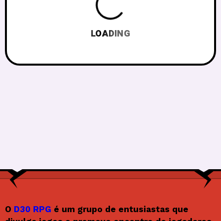
LOADING
O
D30 RPG
é um grupo de entusiastas que